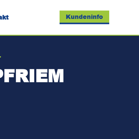
Kundeninfo
akt
PFRIEM